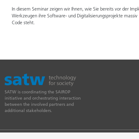
In diesem Seminar zeigen wir Ihnen, wie Sie bereits vor der Imp
Werkzeugen ihre Software- und Digitalisierungsprojekte massiv 
Code steht.
SATW is coordinating the SAIROP
initiative and orchestrating interaction
between the involved partners and
additional stakeholders.