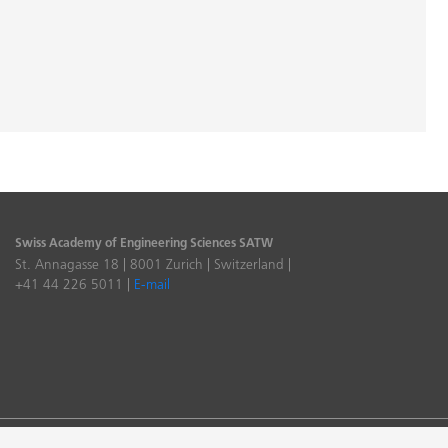
Swiss Academy of Engineering Sciences SATW
St. Annagasse 18 | 8001 Zurich | Switzerland |
+41 44 226 5011 |
E-mail