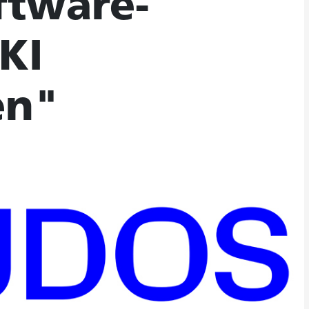
ftware-
KI
en"