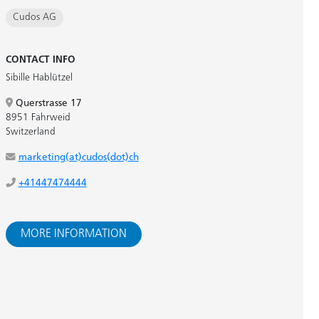
Cudos AG
CONTACT INFO
Sibille Hablützel
Querstrasse 17
8951 Fahrweid
Switzerland
marketing(at)cudos(dot)ch
+41447474444
MORE INFORMATION