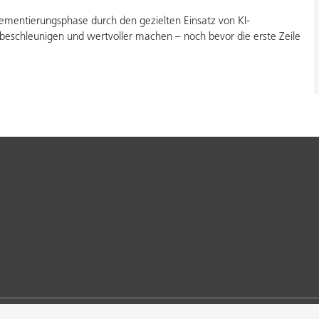
lementierungsphase durch den gezielten Einsatz von KI-
beschleunigen und wertvoller machen – noch bevor die erste Zeile