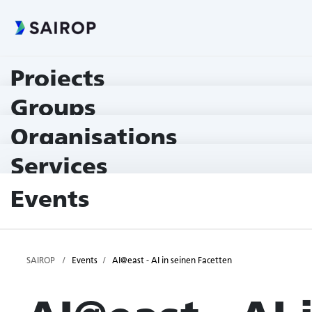
Projects
Groups
Organisations
Services
Events
SAIROP
Events
AI@east - AI in seinen Facetten