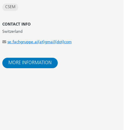
CSEM
CONTACT INFO
Switzerland
se.fachgruppe.ai(at)gmail(dot)com
MORE INFORMATION