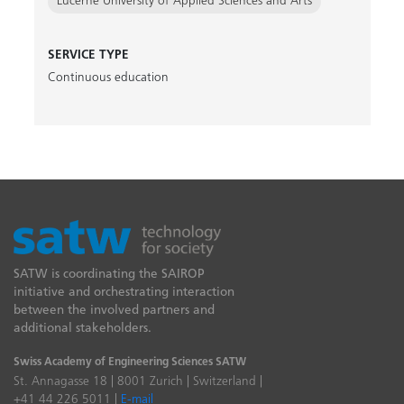
Lucerne University of Applied Sciences and Arts
SERVICE TYPE
Continuous education
SATW is coordinating the SAIROP
initiative and orchestrating interaction
between the involved partners and
additional stakeholders.
Swiss Academy of Engineering Sciences SATW
St. Annagasse 18 | 8001 Zurich | Switzerland |
+41 44 226 5011 |
E-mail