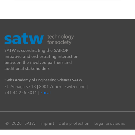
SATW is coordinating the SAIROP
initiative and orchestrating interaction
between the involved partners and
additional stakeholders.
Swiss Academy of Engineering Sciences SATW
St. Annagasse 18 | 8001 Zurich | Switzerland |
+41 44 226 5011 |
E-mail
© 2026 SATW
Imprint
Data protection
Legal provisions