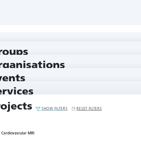
roups
rganisations
vents
ervices
rojects
SHOW FILTERS
RESET FILTERS
 Cardiovascular MRI