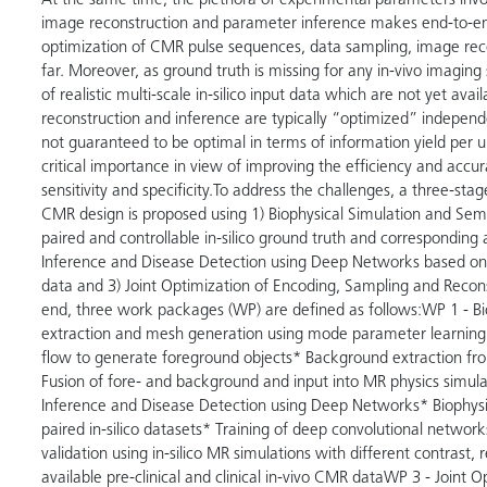
At the same time, the plethora of experimental parameters invol
image reconstruction and parameter inference makes end-to-end 
optimization of CMR pulse sequences, data sampling, image rec
far. Moreover, as ground truth is missing for any in-vivo imaging
of realistic multi-scale in-silico input data which are not yet ava
reconstruction and inference are typically “optimized” independ
not guaranteed to be optimal in terms of information yield per un
critical importance in view of improving the efficiency and accu
sensitivity and specificity.To address the challenges, a three-st
CMR design is proposed using 1) Biophysical Simulation and Sem
paired and controllable in-silico ground truth and corresponding
Inference and Disease Detection using Deep Networks based on co
data and 3) Joint Optimization of Encoding, Sampling and Recons
end, three work packages (WP) are defined as follows:WP 1 - Bi
extraction and mesh generation using mode parameter learning* 
flow to generate foreground objects* Background extraction fro
Fusion of fore- and background and input into MR physics simulat
Inference and Disease Detection using Deep Networks* Biophysi
paired in-silico datasets* Training of deep convolutional netwo
validation using in-silico MR simulations with different contrast,
available pre-clinical and clinical in-vivo CMR dataWP 3 - Joint