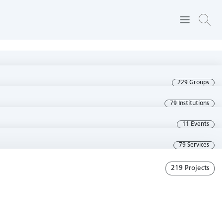
229 Groups
79 Institutions
11 Events
79 Services
219 Projects