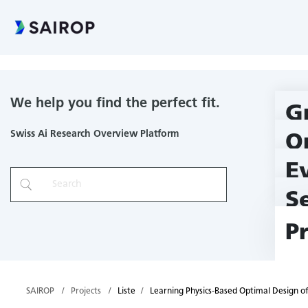
Learning Physics-Based Optimal Design of Cardiovascular MRI
We help you find the perfect fit.
G
Swiss Ai Research Overview Platform
O
E
S
P
SAIROP
Projects
Liste
Learning Physics-Based Optimal Design of