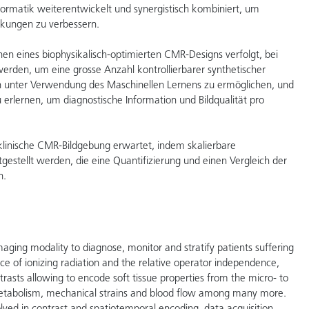
formatik weiterentwickelt und synergistisch kombiniert, um
nkungen zu verbessern.
en eines biophysikalisch-optimierten CMR-Designs verfolgt, bei
rden, um eine grosse Anzahl kontrollierbarer synthetischer
n unter Verwendung des Maschinellen Lernens zu ermöglichen, und
rlernen, um diagnostische Information und Bildqualität pro
 klinische CMR-Bildgebung erwartet, indem skalierbare
gestellt werden, die eine Quantifizierung und einen Vergleich der
n.
ing modality to diagnose, monitor and stratify patients suffering
ce of ionizing radiation and the relative operator independence,
asts allowing to encode soft tissue properties from the micro- to
 metabolism, mechanical strains and blood flow among many more.