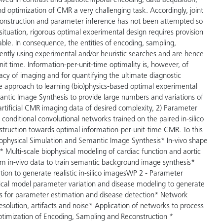
ved in contrast and spatiotemporal encoding, data acquisition,
optimization of CMR a very challenging task. Accordingly, joint
onstruction and parameter inference has not been attempted so
 situation, rigorous optimal experimental design requires provision
ilable. In consequence, the entities of encoding, sampling,
ently using experimental and/or heuristic searches and are hence
it time. Information-per-unit-time optimality is, however, of
racy of imaging and for quantifying the ultimate diagnostic
age approach to learning (bio)physics-based optimal experimental
antic Image Synthesis to provide large numbers and variations of
 artificial CMR imaging data of desired complexity, 2) Parameter
nditional convolutional networks trained on the paired in-silico
truction towards optimal information-per-unit-time CMR. To this
ophysical Simulation and Semantic Image Synthesis* In-vivo shape
Multi-scale biophysical modeling of cardiac function and aortic
m in-vivo data to train semantic background image synthesis*
ion to generate realistic in-silico imagesWP 2 - Parameter
cal model parameter variation and disease modeling to generate
rks for parameter estimation and disease detection* Network
 resolution, artifacts and noise* Application of networks to process
 Optimization of Encoding, Sampling and Reconstruction *