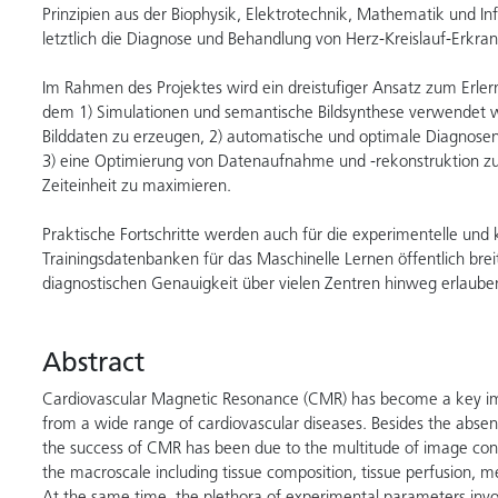
Prinzipien aus der Biophysik, Elektrotechnik, Mathematik und In
letztlich die Diagnose und Behandlung von Herz-Kreislauf-Erkra
Im Rahmen des Projektes wird ein dreistufiger Ansatz zum Erlern
dem 1) Simulationen und semantische Bildsynthese verwendet we
Bilddaten zu erzeugen, 2) automatische und optimale Diagnose
3) eine Optimierung von Datenaufnahme und -rekonstruktion zu e
Zeiteinheit zu maximieren.
Praktische Fortschritte werden auch für die experimentelle und
Trainingsdatenbanken für das Maschinelle Lernen öffentlich breit
diagnostischen Genauigkeit über vielen Zentren hinweg erlaube
Abstract
Cardiovascular Magnetic Resonance (CMR) has become a key imag
from a wide range of cardiovascular diseases. Besides the absen
the success of CMR has been due to the multitude of image contr
the macroscale including tissue composition, tissue perfusion,