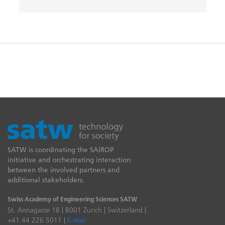
SATW is coordinating the SAIROP
initiative and orchestrating interaction
between the involved partners and
additional stakeholders.
Swiss Academy of Engineering Sciences SATW
St. Annagasse 18 | 8001 Zurich | Switzerland |
+41 44 226 5011 |
E-mail