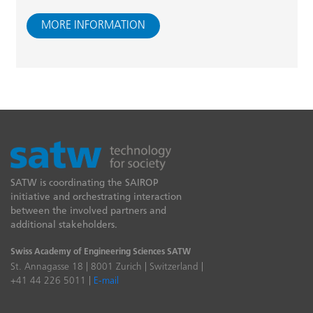
MORE INFORMATION
SATW is coordinating the SAIROP
initiative and orchestrating interaction
between the involved partners and
additional stakeholders.
Swiss Academy of Engineering Sciences SATW
St. Annagasse 18 | 8001 Zurich | Switzerland |
+41 44 226 5011 |
E-mail