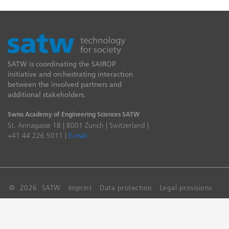
SATW is coordinating the SAIROP
initiative and orchestrating interaction
between the involved partners and
additional stakeholders.
Swiss Academy of Engineering Sciences SATW
St. Annagasse 18 | 8001 Zurich | Switzerland |
+41 44 226 5011 |
E-mail
© 2026 SATW
Imprint
Data protection
Legal provisions