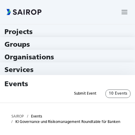
Projects
219 Projects
Groups
229 Groups
Organisations
78 Institutions
Services
79 Services
Events
10 Events
Submit Event
SAIROP
Events
KI Governance und Risikomanagement Roundtable für Banken