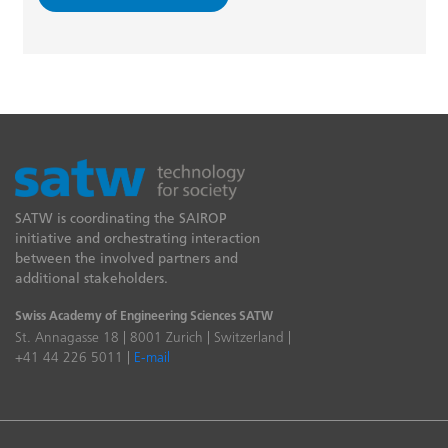
SATW is coordinating the SAIROP
initiative and orchestrating interaction
between the involved partners and
additional stakeholders.
Swiss Academy of Engineering Sciences SATW
St. Annagasse 18 | 8001 Zurich | Switzerland |
+41 44 226 5011 |
E-mail